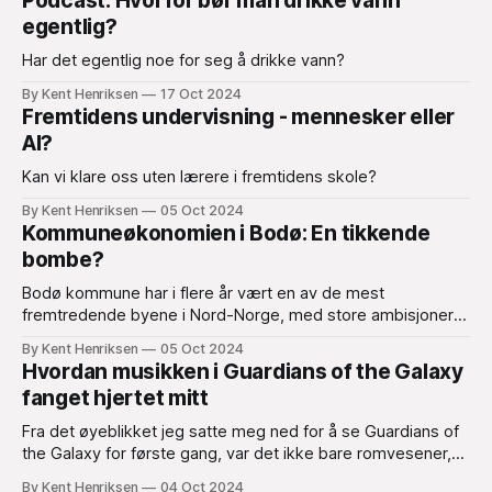
Podcast: Hvorfor bør man drikke vann
egentlig?
Har det egentlig noe for seg å drikke vann?
By Kent Henriksen
17 Oct 2024
Fremtidens undervisning - mennesker eller
AI?
Kan vi klare oss uten lærere i fremtidens skole?
By Kent Henriksen
05 Oct 2024
Kommuneøkonomien i Bodø: En tikkende
bombe?
Bodø kommune har i flere år vært en av de mest
fremtredende byene i Nord-Norge, med store ambisjoner
om vekst og utvikling. Med prosjekter som ny flyplass og
By Kent Henriksen
05 Oct 2024
byutvikling i sentrum er det tydelig at kommunen satser
Hvordan musikken i Guardians of the Galaxy
stort.
fanget hjertet mitt
Fra det øyeblikket jeg satte meg ned for å se Guardians of
the Galaxy for første gang, var det ikke bare romvesener,
laserpistoler og den galaktiske actionen som fanget
By Kent Henriksen
04 Oct 2024