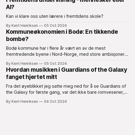
AI?
Kan vi klare oss uten lærere i fremtidens skole?
By Kent Henriksen
05 Oct 2024
Kommuneøkonomien i Bodø: En tikkende
bombe?
Bodø kommune har i flere år vært en av de mest
fremtredende byene i Nord-Norge, med store ambisjoner
om vekst og utvikling. Med prosjekter som ny flyplass og
By Kent Henriksen
05 Oct 2024
byutvikling i sentrum er det tydelig at kommunen satser
Hvordan musikken i Guardians of the Galaxy
stort.
fanget hjertet mitt
Fra det øyeblikket jeg satte meg ned for å se Guardians of
the Galaxy for første gang, var det ikke bare romvesener,
laserpistoler og den galaktiske actionen som fanget
By Kent Henriksen
04 Oct 2024
oppmerksomheten min – det var musikken.