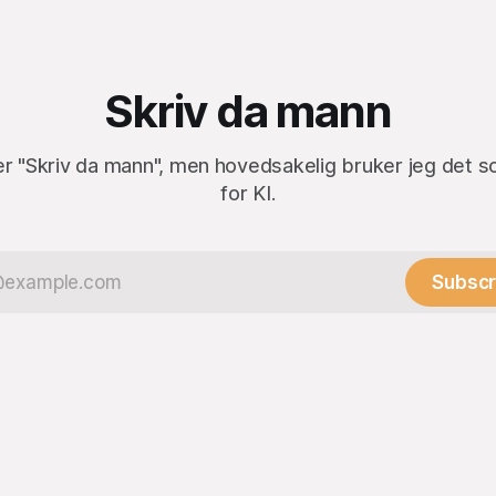
Skriv da mann
er "Skriv da mann", men hovedsakelig bruker jeg det s
for KI.
Subscr