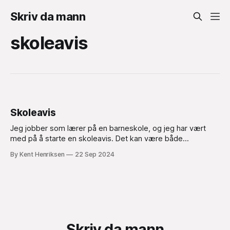
Skriv da mann
skoleavis
Skoleavis
Jeg jobber som lærer på en barneskole, og jeg har vært
med på å starte en skoleavis. Det kan være både
spennende og utfordrende og gir elever en unik mulighet til
By Kent Henriksen
22 Sep 2024
å utvikle seg innen kommunikasjon, kreativitet og
samarbeid. Samtidig finnes det ulemper en bør være var.
Skriv da mann