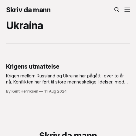
Skriv da mann
Ukraina
Krigens utmattelse
Krigen mellom Russland og Ukraina har pågått i over to år
nå. Konflikten har ført til store menneskelige lidelser, med
tusenvis av sivile og militære tap på begge sider. Men etter
By Kent Henriksen
11 Aug 2024
hvert som tiden går, ser det ut til at folks engasjement og
oppmerksomhet rundt krigen begynner å avta.
Skriv da mann